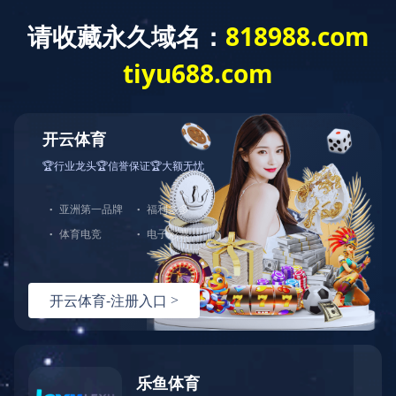
T
o
g
g
华体会网页版
l
e
n
a
v
i
g
a
t
i
o
n