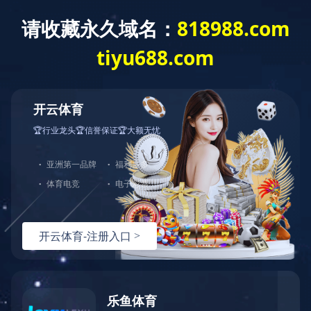
T
o
g
g
华体会网页版
l
e
n
a
v
i
g
a
t
i
o
n
Wi-Fi/BT连接-产品列表
BES26系列