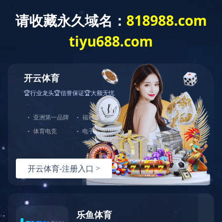
T
o
g
g
华体会网页版
l
e
n
a
v
i
g
a
t
i
o
n
智能显示-产品列表
BES27系列