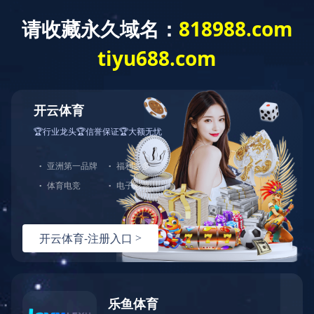
T
o
g
g
华体会网页版
l
e
n
a
v
i
g
a
t
i
o
n