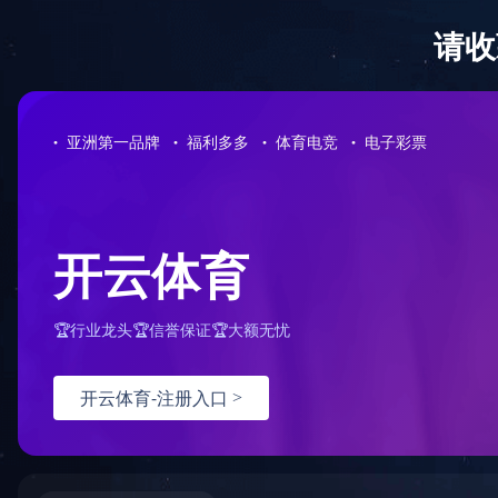
华体会网页版