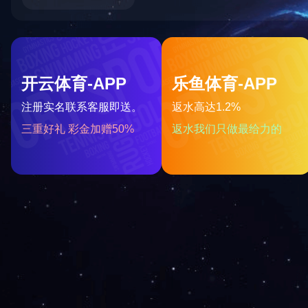
了解更多
产品