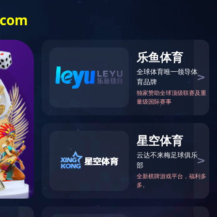
投资者关系
English