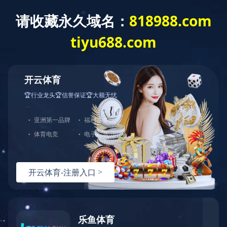
T
o
g
g
华体会网页版
l
e
n
a
v
i
g
a
t
i
o
n
无线麦克风-产品列表
BES27 系列